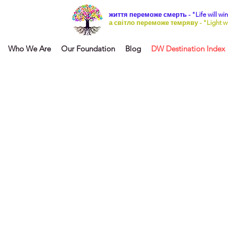
життя переможе смерть - "Life will win
а світло переможе темряву - "Light wil
Who We Are
Our Foundation
Blog
DW Destination Index